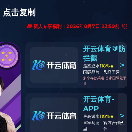
一键分享网站到：
服务热线
在线留言
13889106922
例
在线留言
开云手机注册