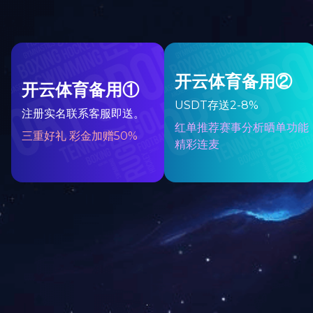
喷漆房
喷涂流水线
伸缩式喷漆房
水式过滤柜
咨询热线
开
13889106922
除
上一
下一