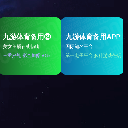
业喷漆房、喷漆房、伸缩式喷漆房、旱烟
木工除尘系列、耗材配件等产品。