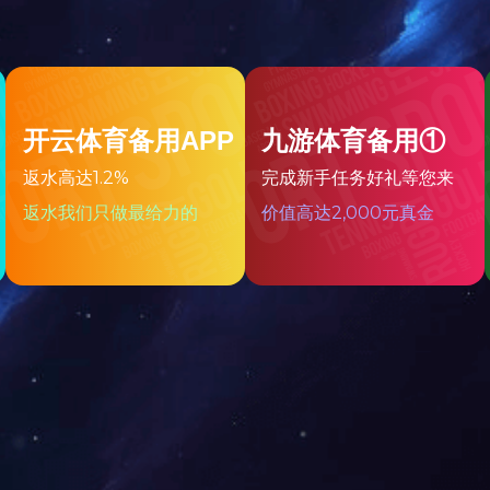
云（中国）主营产品：RCO催化燃烧、打磨除尘柜、工业除尘系列、工
尘设备、活性炭环保箱、静电喷涂高温烤炉、喷涂流水线、水式过滤柜、
条：打磨除尘柜
条：打磨除尘柜
返回列表