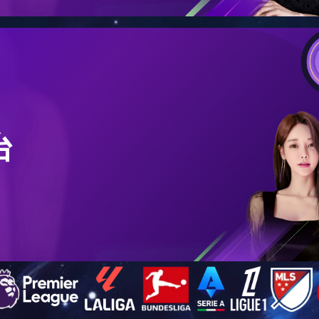
开云（中国）
打磨除尘柜
发布时间：2022/02/08