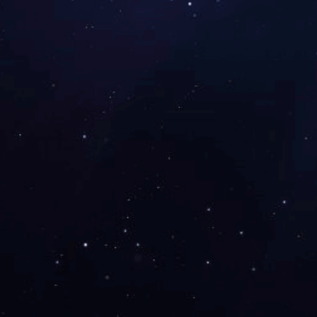
CONTACT US
开云手机注册
ADDRESS
沈阳市新民市胡台镇振兴八街
LANDLINE
13889106922
ICP备案编号：辽ICP备2021012682号-1
版权所