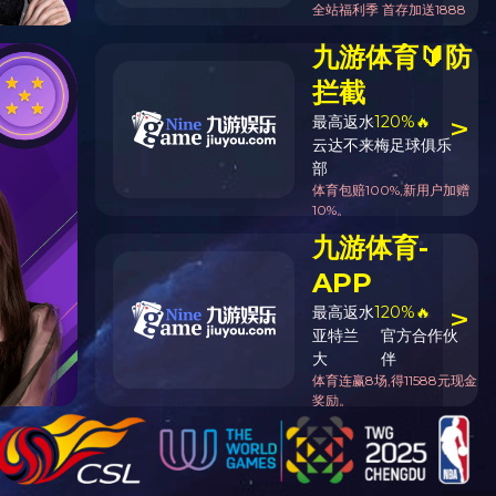
当前位置：
首页
-
开云（中国）
-
耗材配件