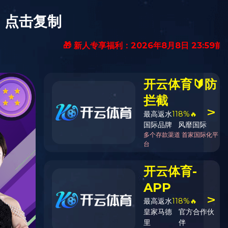
一键分享网站到：
服务热线
在线留言
13889106922
例
在线留言
开云手机注册