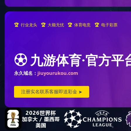
RCO催化燃烧
打磨除尘柜
工业除尘系列
工业喷漆房
焊烟除尘
耗材配件
活性炭环保箱
静电喷涂高温烤炉
木工除尘系列