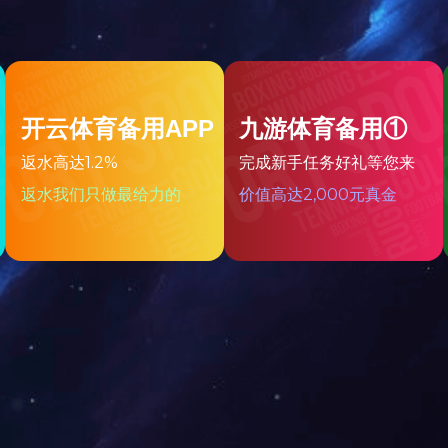
云（中国）主营产品：RCO催化燃烧、打磨除尘柜、工业除尘系列、工
尘设备、活性炭环保箱、静电喷涂高温烤炉、喷涂流水线、水式过滤柜、
条：活性炭环保箱
条：活性炭环保箱
返回列表