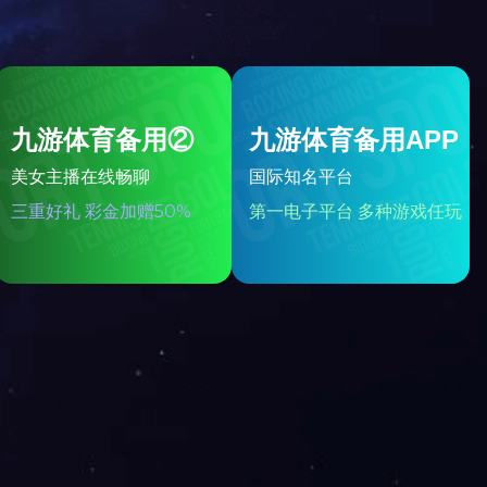
业喷漆房、喷漆房、伸缩式喷漆房、旱烟
木工除尘系列、耗材配件等产品。