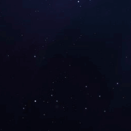
CONTACT US
开云手机注册
ADDRESS
沈阳市新民市胡台镇振兴八街
LANDLINE
13889106922
ICP备案编号：辽ICP备2021012682号-1
版权所