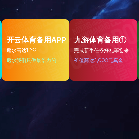
RCO催化燃烧
RCO催化燃烧
RCO催化燃烧
RCO催化燃烧
上一页
1
2
3
4
5
下一页