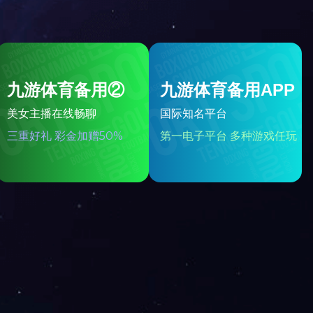
RCO催化燃烧
RCO催化燃烧
最后一页