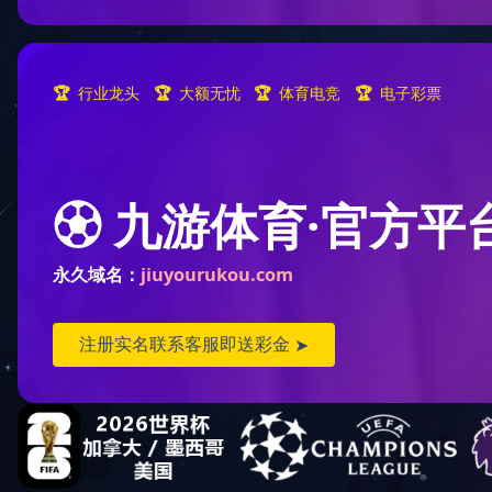
RCO催化燃烧
打磨除尘柜
工业除尘系列
工业喷漆房
焊烟除尘
耗材配件
活性炭环保箱
静电喷涂高温烤炉
木工除尘系列