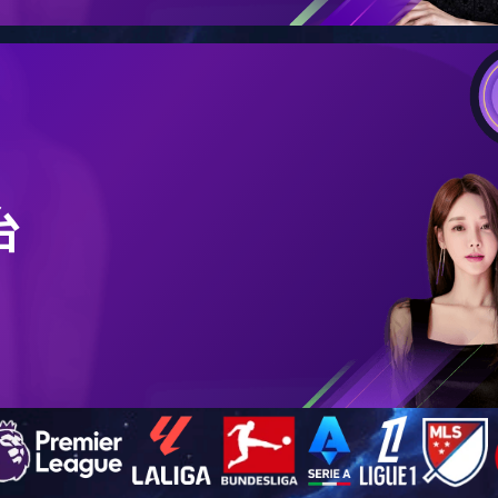
RCO催化燃烧案例实拍
上一页
1
2